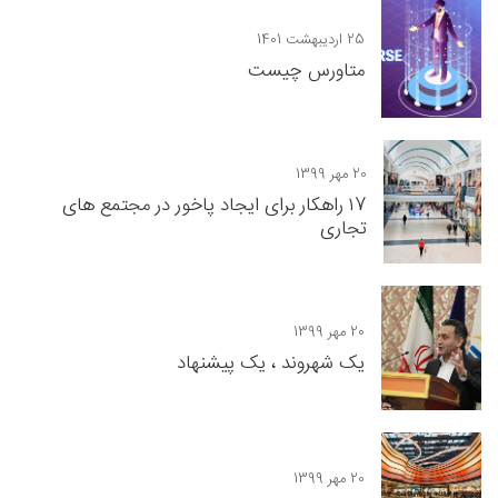
25 اردیبهشت 1401
متاورس چیست
20 مهر 1399
۱7 راهکار برای ایجاد پاخور در مجتمع های
تجاری
20 مهر 1399
یک شهروند ، یک پیشنهاد
20 مهر 1399