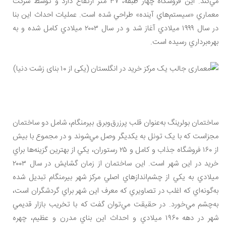
مي‌کند. اين فروشگاه چهار طبقه، ۳۷ متر ارتفاع دارد و توسط شرکت
معماري «سيستم‌هاي آينده» طراحي شده است. عمليات احداث اين بنا
در سال ۱۹۹۹ ميلادي آغاز شد و در سال ۲۰۰۳ ميلادي کامل شده و به
بهره‌برداري رسيده است.
ساختمان بولرينگ به‌عنوان قلب پرزرق‌وبرق بيرمنگام، شامل دو ساختمان
مجزاست که با يک تونل به يکديگر وصل مي‌شوند و در مجموع با بيش
از ۱۶۰ فروشگاه جذاب و کامل و ۲۵ رستوران، يکي از بهترين گزينه‌ها براي
خريد در اين شهر است. اين ساختمان از زمان گشايش در سال ۲۰۰۳
ميلادي به يکي از چشم‌اندازهاي اصلي مرکز شهر بيرمنگام تبديل شده
به‌گونه‌اي که اغلب در تصاويري که معرف اين شهر براي گردشگران است،
به‌چشم مي‌خورد. در حقيقت مي‌توان گفت که با تخريب بازار قديمي
شهر در دهه ۱۹۶۰ ميلادي و احداث اين بناي مدرن و عظيم، چهره