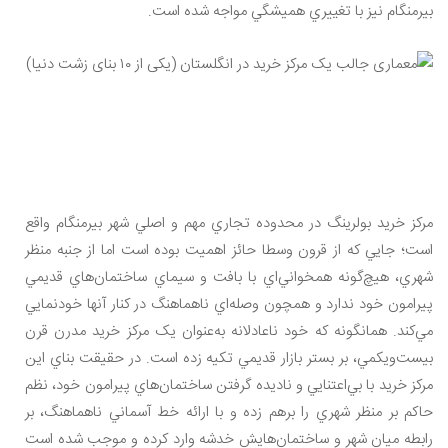
بيرمنگام نيز با تغييري هميشگي مواجه شده است.
مرکز خريد بولرينگ در محدوده تجاري مهم و اصلي شهر بيرمنگام واقع
است؛ جايي که از قرون وسطا حائز اهميت بوده است اما از جنبه منظر
شهري، هيچ‌گونه همخواني‌اي با بافت و سيماي ساختمان‌هاي قديمي
پيرامون خود ندارد و همچون وصله‌‌اي ناهماهنگ در کنار آنها خودنمايي
مي‌کند. همانگونه که خود ناعادلانه به‌عنوان يک مرکز خريد مدرن قرن
بيست‌ويکمي، بر بستر بازار قديمي تکيه زده است. در حقيقت بناي اين
مرکز خريد با بي‌اعتنايي و ناديده گرفتن ساختمان‌هاي پيرامون خود، نظم
حاکم بر منظر شهري را برهم زده و با ارائه خط آسماني ناهماهنگ، بر
رابطه ميان شهر و ساختمان‌هايش خدشه وارد کرده و موجب شده است