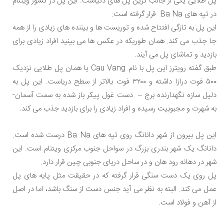
پل طلایی یکی از جالب ترین پل های دنیاست. این پل در کشور ویتنام
در تپه های Ba Na قرار گرفته است.
این پل به تازگی افتتاح شده و توریست ها و بیننده های زیادی را از همه
جا جذب می کند. همان طوریکه در عکس ها می بینید افراد زیادی برای
بازدید و تماشای پل می آیند.
طبق گفته رویترز این پل با نام Cau Vang یا همان پل طلایی نزدیک
۵۰۰ فوت درازا داشته و ۳۲۰۰ فوت بالاتر از سطح دریاست. این پل به
دلیل سازه نگهدارنده برج – دست غول پیکر باز شده به سمت آسمان-
به شهرت و مجبوبیت رسیده و افراد زیادی را برای بازدید جذب می کند.
این پل بیرون از شهر دانانگ روی تپه های Ba Na درست شده است.
دانانگ یک شهر بندری بزرگ در سواحل جنوب مرکزی ویتنام است. این
شهر در دهانه رود هان و در ساحل دریای جنوبی چین قرار دارد.
پل روی یک دست سنگی قرار گرفته که در حقیقت مثل پایه های پل
عمل می کند. البته به نظر می آید جنس دست از سنگ باشد، اما در اصل
از آهن و فولاد است.