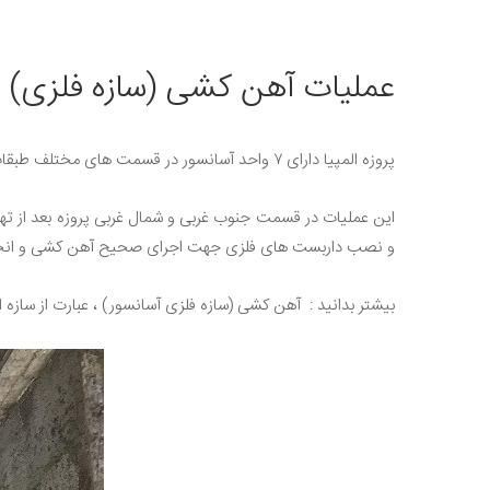
عملیات آهن کشی (سازه فلزی) آسا
پروزه المپیا دارای ۷ واحد آسانسور در قسمت های مختلف طبقات می باشد ، که با توجه به نیاز و راحتی استفاده کنندگان توسط طراح لحاظ گردیده است .
این عملیات در قسمت جنوب غربی و شمال غربی پروزه بعد از تهی
و نصب داربست های فلزی جهت اجرای صحیح آهن کشی و انجام سا
بیشتر بدانید : آهن کشی (سازه فلزی آسانسور) ، عبارت از سازه 